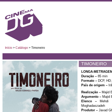
Início
>
Catálogo
>
Timoneiro
TIMONEIRO
LONGA-METRAGEM
Duração –
85 min
Formato –
DCP, HD;
País de origem –
Ir
Realização –
Majid 
Argumento –
Majid 
Elenco –
Mehdi Mo
Moghadaszadeh
Produtor –
Javad Gh